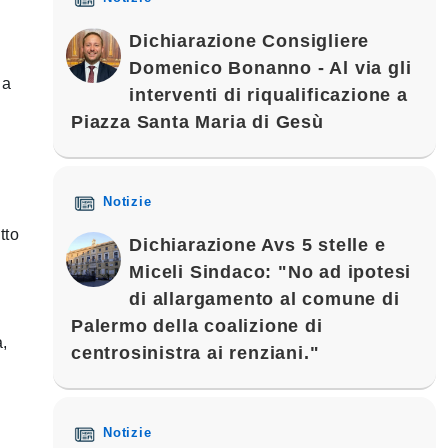
Dichiarazione Consigliere
Domenico Bonanno - Al via gli
la
interventi di riqualificazione a
Piazza Santa Maria di Gesù
Notizie
tto
Dichiarazione Avs 5 stelle e
Miceli Sindaco: "No ad ipotesi
di allargamento al comune di
a
Palermo della coalizione di
,
centrosinistra ai renziani."
Notizie