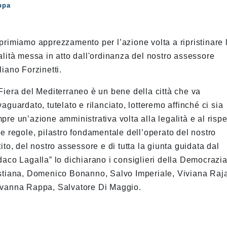
ppa
primiamo apprezzamento per l’azione volta a ripristinare 
alità messa in atto dall'ordinanza del nostro assessore
liano Forzinetti.
Fiera del Mediterraneo è un bene della città che va
vaguardato, tutelato e rilanciato, lotteremo affinché ci sia
pre un’azione amministrativa volta alla legalità e al rispe
le regole, pilastro fondamentale dell’operato del nostro
tito, del nostro assessore e di tutta la giunta guidata dal
daco Lagalla” lo dichiarano i consiglieri della Democrazi
stiana, Domenico Bonanno, Salvo Imperiale, Viviana Raja
vanna Rappa, Salvatore Di Maggio.