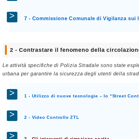
7 - Commissione Comunale di Vigilanza sui lo
2 - Contrastare il fenomeno della circolazion
Le attività specifiche di Polizia Stradale sono state espletate da operatori impiegati a presidio del territorio cittadino 24 ore su 24 con pattuglie distribuite nell’area
urbana per garantire la sicurezza degli utenti della strad
1 - Utilizzo di nuove tecnologie – lo “Street Cont
2 - Video Controllo ZTL
3 - Gli interventi di rimozione coatta