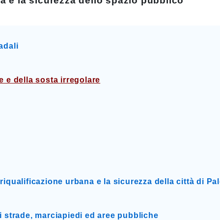
na e la sicurezza dello spazio pubblico
adali
e e della sosta irregolare
riqualificazione urbana e la sicurezza della città di P
di strade, marciapiedi ed aree pubbliche