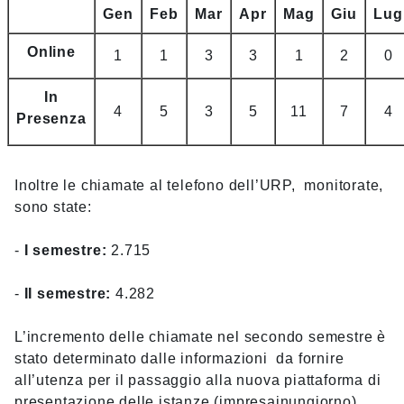
Gen
Feb
Mar
Apr
Mag
Giu
Lug
Online
1
1
3
3
1
2
0
In
4
5
3
5
11
7
4
Presenza
Inoltre le chiamate al telefono dell’URP, monitorate,
sono state:
-
I semestre:
2.715
-
II semestre:
4.282
L’incremento delle chiamate nel secondo semestre è
stato determinato dalle informazioni da fornire
all’utenza per il passaggio alla nuova piattaforma di
presentazione delle istanze (impresainungiorno).